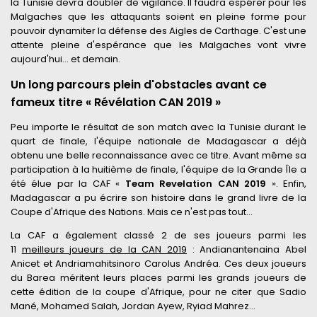
la Tunisie devra doubler de vigilance. Il faudra espérer pour les
Malgaches que les attaquants soient en pleine forme pour
pouvoir dynamiter la défense des Aigles de Carthage. C'est une
attente pleine d'espérance que les Malgaches vont vivre
aujourd'hui… et demain.
Un long parcours plein d'obstacles avant ce
fameux titre « Révélation CAN 2019 »
Peu importe le résultat de son match avec la Tunisie durant le
quart de finale, l'équipe nationale de Madagascar a déjà
obtenu une belle reconnaissance avec ce titre. Avant même sa
participation à la huitième de finale, l'équipe de la Grande Île a
été élue par la CAF «
Team Revelation CAN 2019
». Enfin,
Madagascar a pu écrire son histoire dans le grand livre de la
Coupe d'Afrique des Nations. Mais ce n'est pas tout…
La CAF a également classé 2 de ses joueurs parmi les
11
meilleurs joueurs de la CAN 2019
: Andianantenaina Abel
Anicet et Andriamahitsinoro Carolus Andréa. Ces deux joueurs
du Barea méritent leurs places parmi les grands joueurs de
cette édition de la coupe d'Afrique, pour ne citer que Sadio
Mané, Mohamed Salah, Jordan Ayew, Ryiad Mahrez…