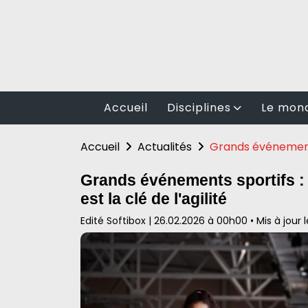
Accueil
Disciplines
Le mond
Randonnée
Football
Accueil
Actualités
Grands événements 
Cyclisme
BasketBa
Grands événements sportifs :
Fitness
Rugby
est la clé de l'agilité
Auto moto
Volley Bal
Edité Softibox
|
26.02.2026 à 00h00
•
Mis à jour 
Arts martiaux
Les spor
Sports en plein air
Natation