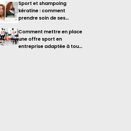
près de chez soi ?
Sport et shampoing
kératine : comment
prendre soin de ses
cheveux lorsqu'on est
Comment mettre en place
actif ?
une offre sport en
entreprise adaptée à tous
les profils ?