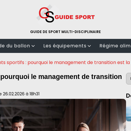
GUIDE DE SPORT MULTI-DISCIPLINAIRE
e du ballon
Les équipements
Régime alim
Salle de sport
Nutrition
sportifs : pourquoi le management de transition est la cl
ll
tenues de sport
Calorie
 pourquoi le management de transition
test matériel
Bio
l
le 26.02.2026 à 18h31
D
ts de raquette