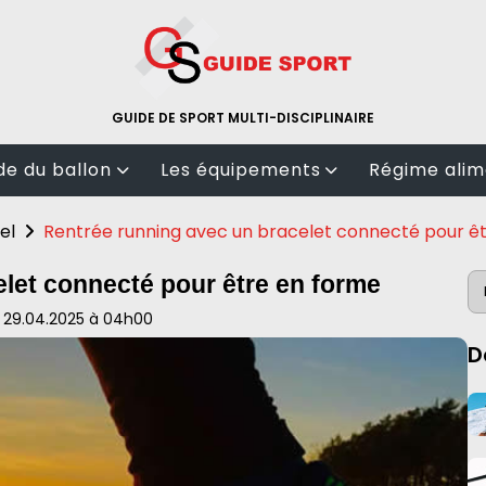
GUIDE DE SPORT MULTI-DISCIPLINAIRE
e du ballon
Les équipements
Régime alim
Salle de sport
Nutrition
el
Rentrée running avec un bracelet connecté pour ê
ll
tenues de sport
Calorie
let connecté pour être en forme
test matériel
Bio
le 29.04.2025 à 04h00
l
D
ts de raquette