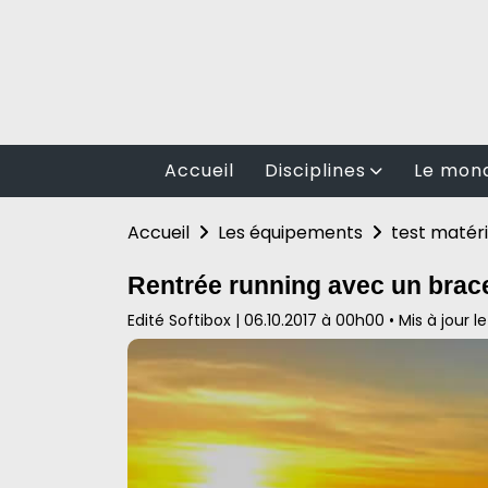
Accueil
Disciplines
Le mond
Randonnée
Football
Accueil
Les équipements
test matéri
Cyclisme
BasketBa
Rentrée running avec un brace
Fitness
Rugby
Edité Softibox
|
06.10.2017 à 00h00
•
Mis à jour 
Auto moto
Volley Bal
Arts martiaux
Les spor
Sports en plein air
Natation