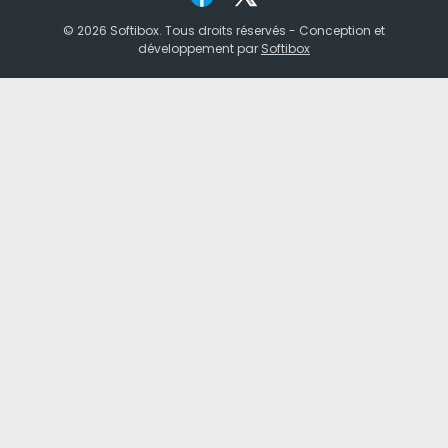
© 2026 Softibox. Tous droits réservés -
Conception et
développement par
Softibox