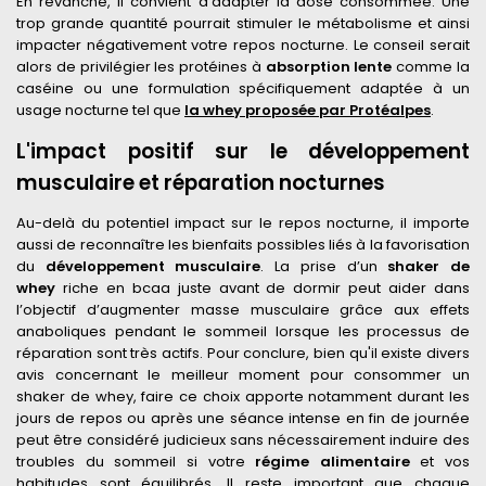
En revanche, il convient d'adapter la dose consommée. Une
trop grande quantité pourrait stimuler le métabolisme et ainsi
impacter négativement votre repos nocturne. Le conseil serait
alors de privilégier les protéines à
absorption lente
comme la
caséine ou une formulation spécifiquement adaptée à un
usage nocturne tel que
la whey proposée par Protéalpes
.
L'impact positif sur le développement
musculaire et réparation nocturnes
Au-delà du potentiel impact sur le repos nocturne, il importe
aussi de reconnaître les bienfaits possibles liés à la favorisation
du
développement musculaire
. La prise d’un
shaker de
whey
riche en bcaa juste avant de dormir peut aider dans
l’objectif d’augmenter masse musculaire grâce aux effets
anaboliques pendant le sommeil lorsque les processus de
réparation sont très actifs. Pour conclure, bien qu'il existe divers
avis concernant le meilleur moment pour consommer un
shaker de whey, faire ce choix apporte notamment durant les
jours de repos ou après une séance intense en fin de journée
peut être considéré judicieux sans nécessairement induire des
troubles du sommeil si votre
régime alimentaire
et vos
habitudes sont équilibrés. Il reste important que chaque