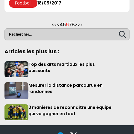
Football
18/05/2017
<<
<
4
5
6
7
8
>
>>
Articles les plus lus :
Top des arts martiaux les plus
puissants
Mesurer la distance parcourue en
randonnée
3 manières de reconnaître une équipe
qui va gagner en foot