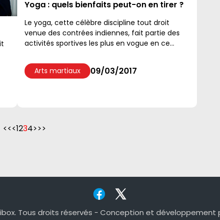
Yoga : quels bienfaits peut-on en tirer ?
Le yoga, cette célèbre discipline tout droit
venue des contrées indiennes, fait partie des
activités sportives les plus en vogue en ce
it
moment. Il compte de plus en plus d'adeptes
chaque année....
09/03/2017
Arts martiaux
n
<<
<
1
2
3
4
>
>>
ibox. Tous droits réservés -
Conception et développement 