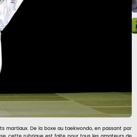
arts martiaux. De la boxe au taekwondo, en passant par
nse, cette rubrique est faite pour tous les amateurs de