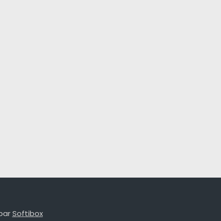
par
Softibox