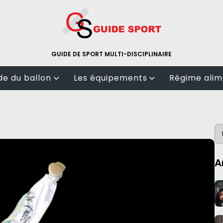
GUIDE DE SPORT MULTI-DISCIPLINAIRE
e du ballon
Les équipements
Régime alim
Salle de sport
Nutrition
ll
tenues de sport
Calorie
test matériel
Bio
l
A
ts de raquette