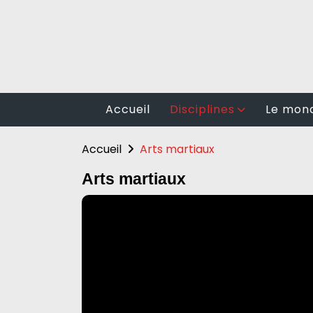
Accueil
Disciplines
Le mond
Randonnée
Football
Accueil
Arts martiaux
Cyclisme
BasketBa
Arts martiaux
Fitness
Rugby
Auto moto
Volley Bal
Arts martiaux
Les spor
Sports en plein air
Natation