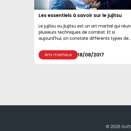
Les essentiels à savoir sur le jujitsu
Le jujitsu ou jiujitsu est un art martial qui réun
plusieurs techniques de combat. Et si
aujourd'hui, on constate différents types de
Jiujitsu, à l'origine, il a été développé au Japo
par les s...
18/08/2017
Arts martiaux
© 2026 Soft