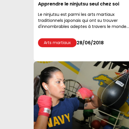
Apprendre le ninjutsu seul chez soi
Le ninjutsu est parmi les arts martiaux
traditionnels japonais qui ont su trouver
d'innombrables adeptes à travers le monde.
D'ailleurs, presque tout le monde peut
prétendre à la pratique de cet art martial
28/06/2018
Arts martiaux
originaire du Japon....